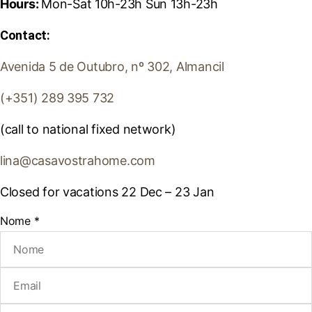
Hours:
Mon-Sat 10h-23h Sun 13h-23h
Contact:
Avenida 5 de Outubro, nº 302, Almancil
(+351) 289 395 732
(call to national fixed network)
lina@casavostrahome.com
Closed for vacations 22 Dec – 23 Jan
Nome
*
N
o
m